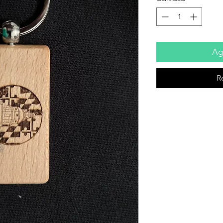
Agr
R